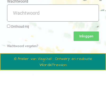
Wachtwoord
Onthoud mij
Inloggen
Wachtwoord vergeten?
© Atelier van Vegchel · Ontwerp en realisatie
WordXPression