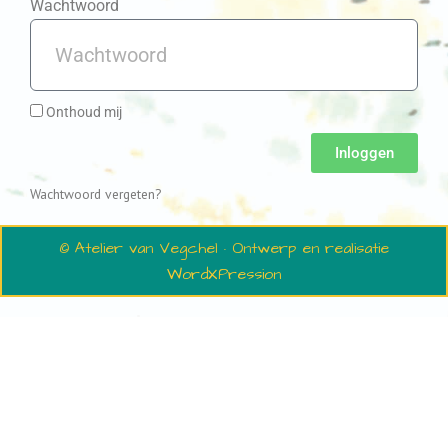
Wachtwoord
Onthoud mij
Inloggen
Wachtwoord vergeten?
© Atelier van Vegchel · Ontwerp en realisatie
WordXPression