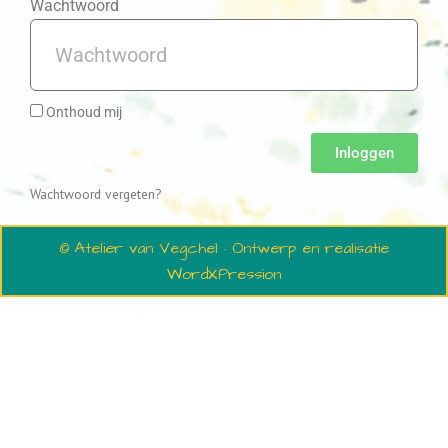
Wachtwoord
Onthoud mij
Inloggen
Wachtwoord vergeten?
© Atelier van Vegchel · Ontwerp en realisatie
WordXPression