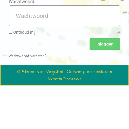
Wachtwoord
Onthoud mij
Inloggen
Wachtwoord vergeten?
© Atelier van Vegchel · Ontwerp en realisatie
WordXPression