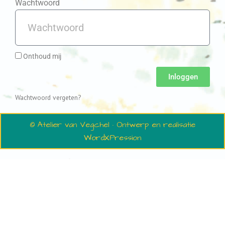
Wachtwoord
Onthoud mij
Inloggen
Wachtwoord vergeten?
© Atelier van Vegchel · Ontwerp en realisatie
WordXPression