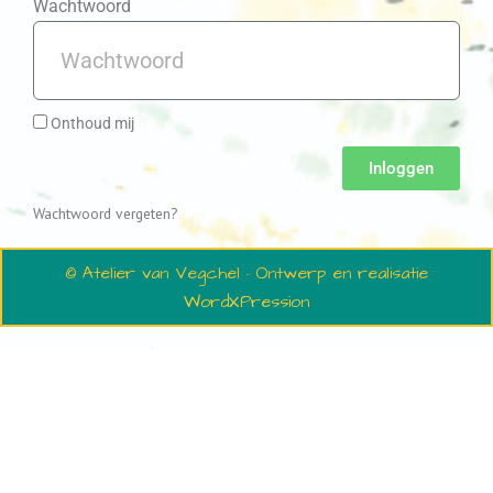
Wachtwoord
Onthoud mij
Inloggen
Wachtwoord vergeten?
© Atelier van Vegchel · Ontwerp en realisatie
WordXPression