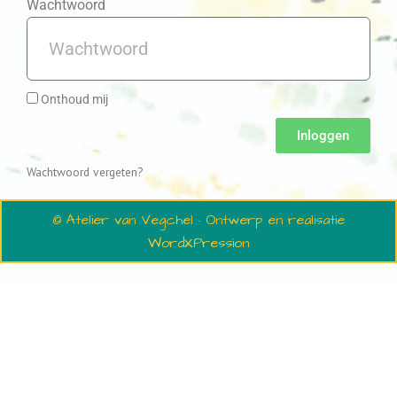
Wachtwoord
Onthoud mij
Inloggen
Wachtwoord vergeten?
© Atelier van Vegchel · Ontwerp en realisatie
WordXPression