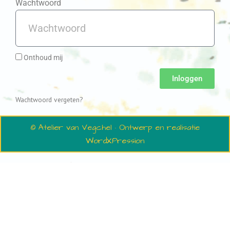
Wachtwoord
Onthoud mij
Inloggen
Wachtwoord vergeten?
© Atelier van Vegchel · Ontwerp en realisatie
WordXPression