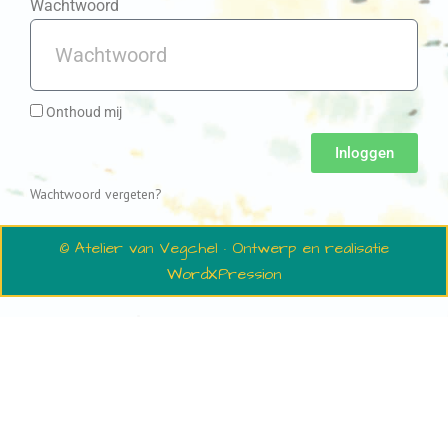
Wachtwoord
Onthoud mij
Inloggen
Wachtwoord vergeten?
© Atelier van Vegchel · Ontwerp en realisatie
WordXPression