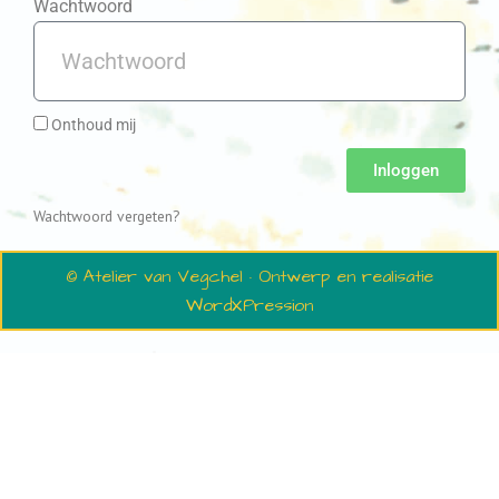
Wachtwoord
Onthoud mij
Inloggen
Wachtwoord vergeten?
© Atelier van Vegchel · Ontwerp en realisatie
WordXPression