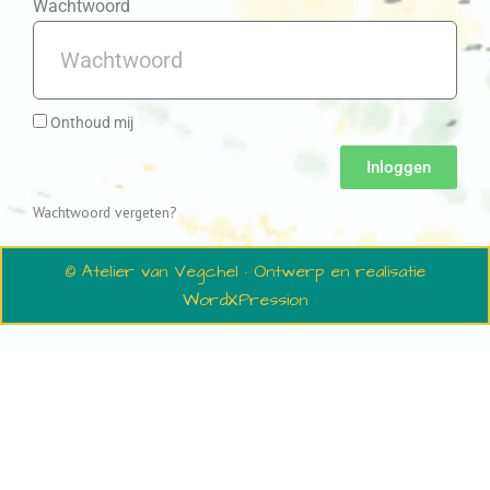
Wachtwoord
Onthoud mij
Inloggen
Wachtwoord vergeten?
© Atelier van Vegchel · Ontwerp en realisatie
WordXPression