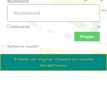
Wachtwoord
Onthoud mij
Inloggen
Wachtwoord vergeten?
© Atelier van Vegchel · Ontwerp en realisatie
WordXPression