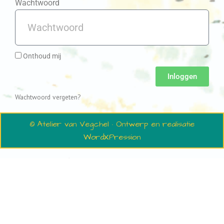
Wachtwoord
Onthoud mij
Inloggen
Wachtwoord vergeten?
© Atelier van Vegchel · Ontwerp en realisatie
WordXPression