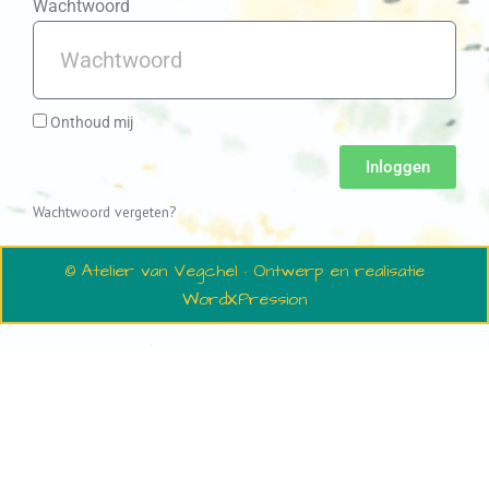
Wachtwoord
Onthoud mij
Inloggen
Wachtwoord vergeten?
© Atelier van Vegchel · Ontwerp en realisatie
WordXPression