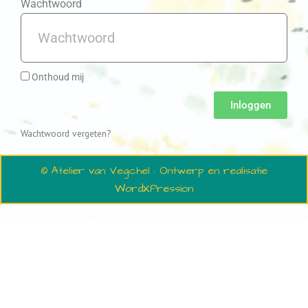
Wachtwoord
Onthoud mij
Inloggen
Wachtwoord vergeten?
© Atelier van Vegchel · Ontwerp en realisatie
WordXPression