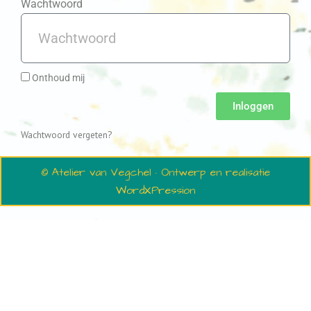
Wachtwoord
Onthoud mij
Inloggen
Wachtwoord vergeten?
© Atelier van Vegchel · Ontwerp en realisatie
WordXPression