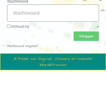
Wachtwoord
Onthoud mij
Inloggen
Wachtwoord vergeten?
© Atelier van Vegchel · Ontwerp en realisatie
WordXPression