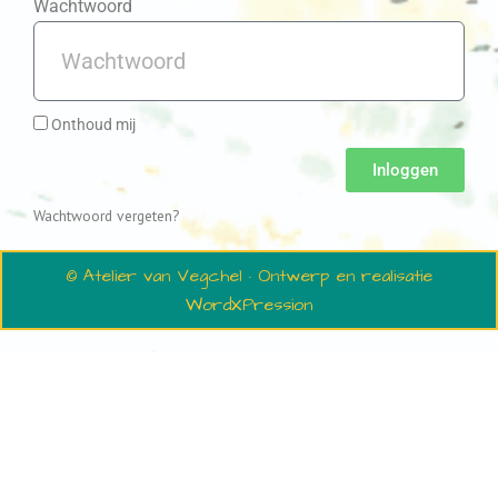
Wachtwoord
Onthoud mij
Inloggen
Wachtwoord vergeten?
© Atelier van Vegchel · Ontwerp en realisatie
WordXPression