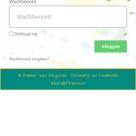
Wachtwoord
Onthoud mij
Inloggen
Wachtwoord vergeten?
© Atelier van Vegchel · Ontwerp en realisatie
WordXPression