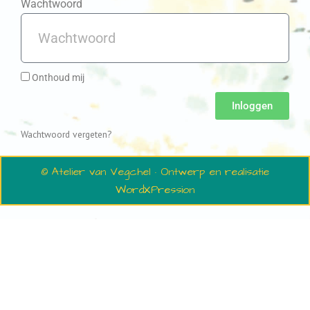
Wachtwoord
Onthoud mij
Inloggen
Wachtwoord vergeten?
© Atelier van Vegchel · Ontwerp en realisatie
WordXPression