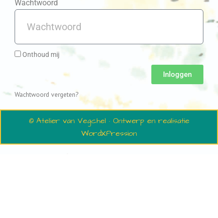
Wachtwoord
Onthoud mij
Inloggen
Wachtwoord vergeten?
© Atelier van Vegchel · Ontwerp en realisatie
WordXPression