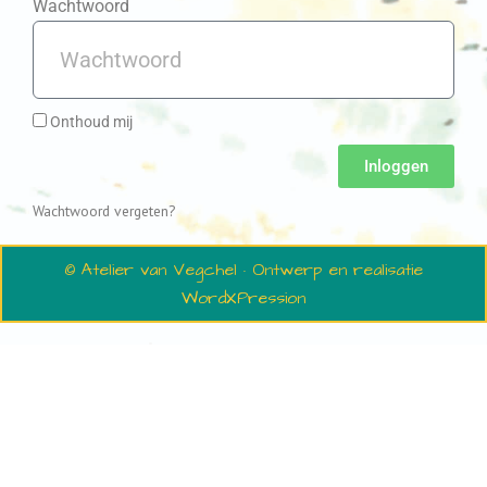
Wachtwoord
Onthoud mij
Inloggen
Wachtwoord vergeten?
© Atelier van Vegchel · Ontwerp en realisatie
WordXPression