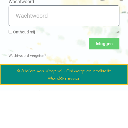
Wachtwoord
Onthoud mij
Inloggen
Wachtwoord vergeten?
© Atelier van Vegchel · Ontwerp en realisatie
WordXPression