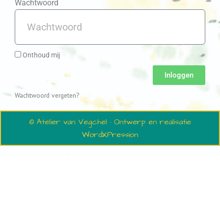
Wachtwoord
Onthoud mij
Inloggen
Wachtwoord vergeten?
© Atelier van Vegchel · Ontwerp en realisatie
WordXPression