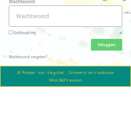
Wachtwoord
Onthoud mij
Inloggen
Wachtwoord vergeten?
© Atelier van Vegchel · Ontwerp en realisatie
WordXPression