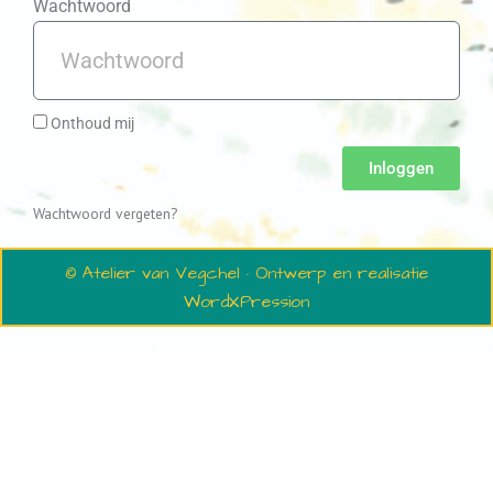
Wachtwoord
Onthoud mij
Inloggen
Wachtwoord vergeten?
© Atelier van Vegchel · Ontwerp en realisatie
WordXPression