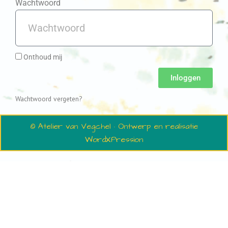
Wachtwoord
Onthoud mij
Inloggen
Wachtwoord vergeten?
© Atelier van Vegchel · Ontwerp en realisatie
WordXPression