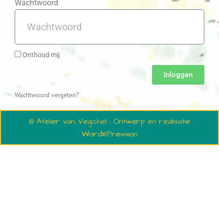
Wachtwoord
Onthoud mij
Inloggen
Wachtwoord vergeten?
© Atelier van Vegchel · Ontwerp en realisatie
WordXPression