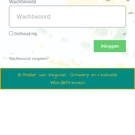
Wachtwoord
Onthoud mij
Inloggen
Wachtwoord vergeten?
© Atelier van Vegchel · Ontwerp en realisatie
WordXPression