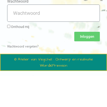
Wachtwoord
Onthoud mij
Inloggen
Wachtwoord vergeten?
© Atelier van Vegchel · Ontwerp en realisatie
WordXPression