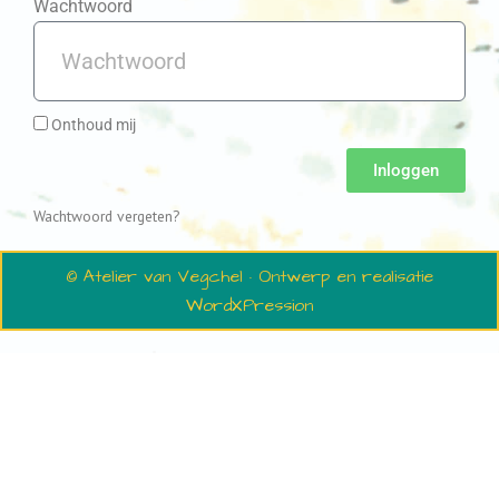
Wachtwoord
Onthoud mij
Inloggen
Wachtwoord vergeten?
© Atelier van Vegchel · Ontwerp en realisatie
WordXPression