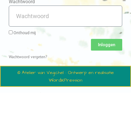
Wachtwoord
Onthoud mij
Inloggen
Wachtwoord vergeten?
© Atelier van Vegchel · Ontwerp en realisatie
WordXPression