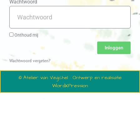
Wachtwoord
Onthoud mij
Inloggen
Wachtwoord vergeten?
© Atelier van Vegchel · Ontwerp en realisatie
WordXPression