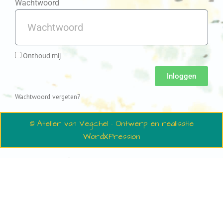
Wachtwoord
Onthoud mij
Inloggen
Wachtwoord vergeten?
© Atelier van Vegchel · Ontwerp en realisatie
WordXPression