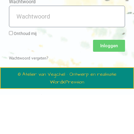
Wachtwoord
Onthoud mij
Inloggen
Wachtwoord vergeten?
© Atelier van Vegchel · Ontwerp en realisatie
WordXPression