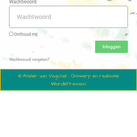
Wachtwoord
Onthoud mij
Inloggen
Wachtwoord vergeten?
© Atelier van Vegchel · Ontwerp en realisatie
WordXPression