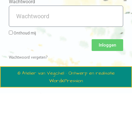
Wachtwoord
Onthoud mij
Inloggen
Wachtwoord vergeten?
© Atelier van Vegchel · Ontwerp en realisatie
WordXPression