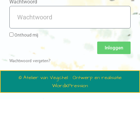
Wachtwoord
Onthoud mij
Inloggen
Wachtwoord vergeten?
© Atelier van Vegchel · Ontwerp en realisatie
WordXPression