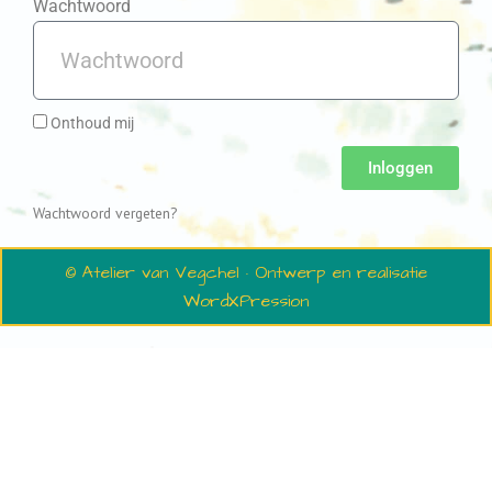
Wachtwoord
Onthoud mij
Inloggen
Wachtwoord vergeten?
© Atelier van Vegchel · Ontwerp en realisatie
WordXPression