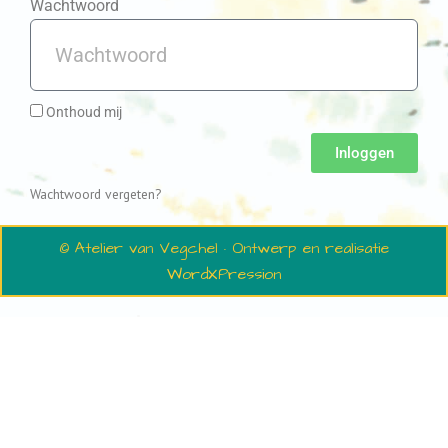
Wachtwoord
Onthoud mij
Inloggen
Wachtwoord vergeten?
© Atelier van Vegchel · Ontwerp en realisatie
WordXPression