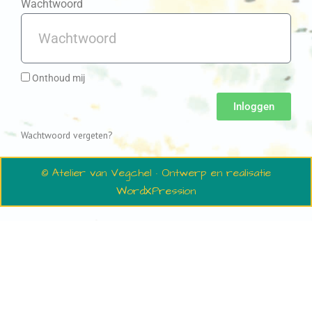
Wachtwoord
Onthoud mij
Inloggen
Wachtwoord vergeten?
© Atelier van Vegchel · Ontwerp en realisatie
WordXPression