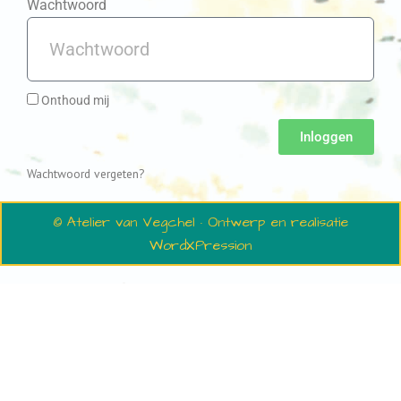
Wachtwoord
Onthoud mij
Inloggen
Wachtwoord vergeten?
© Atelier van Vegchel · Ontwerp en realisatie
WordXPression