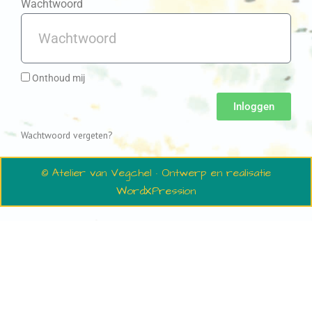
Wachtwoord
Onthoud mij
Inloggen
Wachtwoord vergeten?
© Atelier van Vegchel · Ontwerp en realisatie
WordXPression