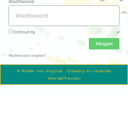
Wachtwoord
Onthoud mij
Inloggen
Wachtwoord vergeten?
© Atelier van Vegchel · Ontwerp en realisatie
WordXPression