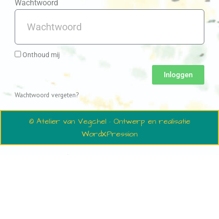
Wachtwoord
Onthoud mij
Inloggen
Wachtwoord vergeten?
© Atelier van Vegchel · Ontwerp en realisatie
WordXPression