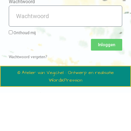
Wachtwoord
Onthoud mij
Inloggen
Wachtwoord vergeten?
© Atelier van Vegchel · Ontwerp en realisatie
WordXPression