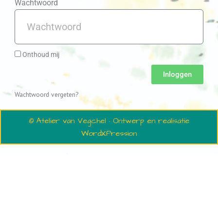
Wachtwoord
Onthoud mij
Inloggen
Wachtwoord vergeten?
© Atelier van Vegchel · Ontwerp en realisatie
WordXPression