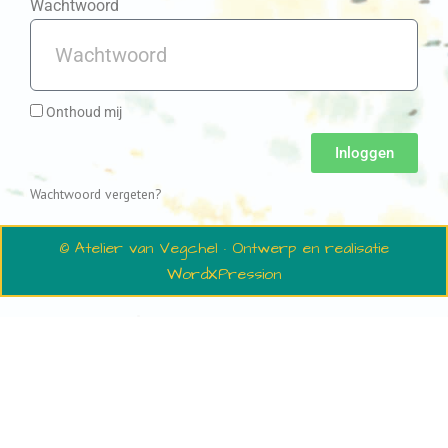
Wachtwoord
Onthoud mij
Inloggen
Wachtwoord vergeten?
© Atelier van Vegchel · Ontwerp en realisatie
WordXPression