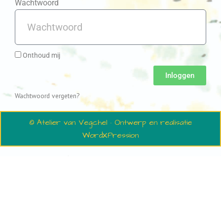
Wachtwoord
Onthoud mij
Inloggen
Wachtwoord vergeten?
© Atelier van Vegchel · Ontwerp en realisatie
WordXPression