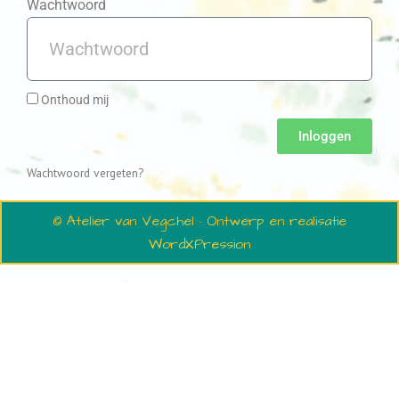
Wachtwoord
Onthoud mij
Inloggen
Wachtwoord vergeten?
© Atelier van Vegchel · Ontwerp en realisatie
WordXPression